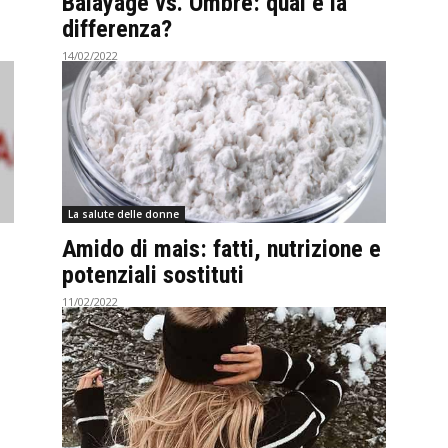
Balayage vs. Ombré: qual è la
differenza?
14/02/2022
La salute delle donne
Amido di mais: fatti, nutrizione e
potenziali sostituti
11/02/2022