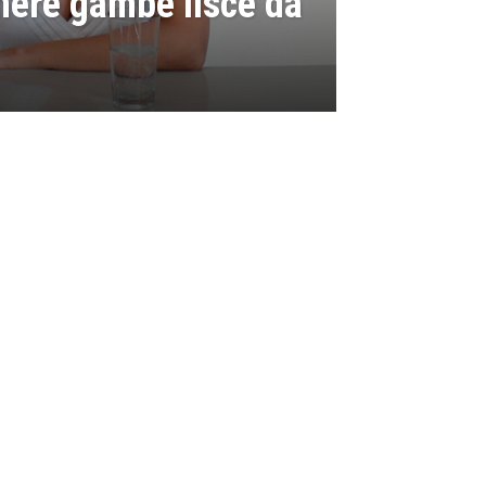
enere gambe lisce da