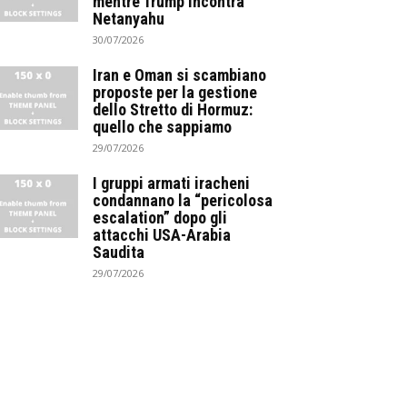
mentre Trump incontra
Netanyahu
30/07/2026
Iran e Oman si scambiano
proposte per la gestione
dello Stretto di Hormuz:
quello che sappiamo
29/07/2026
I gruppi armati iracheni
condannano la “pericolosa
escalation” dopo gli
attacchi USA-Arabia
Saudita
29/07/2026