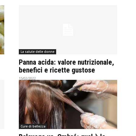
La salute delle donne
Panna acida: valore nutrizionale,
benefici e ricette gustose
15/02/2022
Cure di bellezza