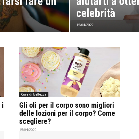
 farsi fare un
aiutarti a ott
celebrità
15/04/2022
Cure di bellezza
 i
Gli oli per il corpo sono migliori
delle lozioni per il corpo? Come
scegliere?
15/04/2022