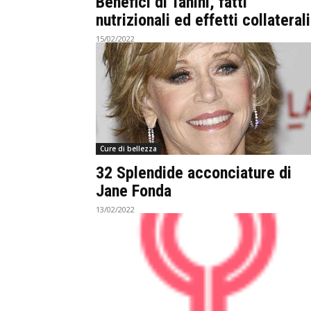
Benefici di Tahini, fatti
nutrizionali ed effetti collaterali
15/02/2022
Cure di bellezza
32 Splendide acconciature di
Jane Fonda
13/02/2022