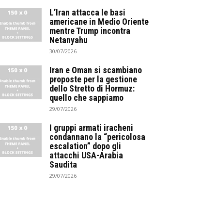
L’Iran attacca le basi
americane in Medio Oriente
mentre Trump incontra
Netanyahu
30/07/2026
Iran e Oman si scambiano
proposte per la gestione
dello Stretto di Hormuz:
quello che sappiamo
29/07/2026
I gruppi armati iracheni
condannano la “pericolosa
escalation” dopo gli
attacchi USA-Arabia
Saudita
29/07/2026