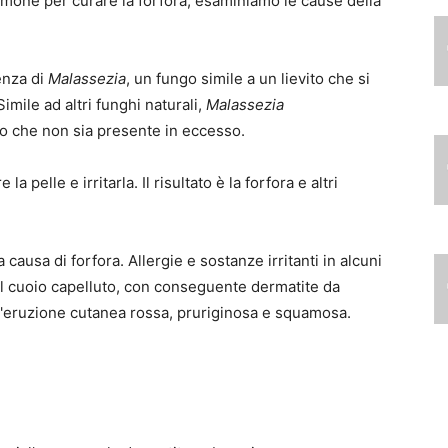
l limone per curare la forfora, esaminiamo le cause della
enza di
Malassezia
, un fungo simile a un lievito che si
Simile ad altri funghi naturali,
Malassezia
 che non sia presente in eccesso.
 pelle e irritarla. Il risultato è la forfora e altri
ra causa di forfora. Allergie e sostanze irritanti in alcuni
l cuoio capelluto, con conseguente dermatite da
n'eruzione cutanea rossa, pruriginosa e squamosa.