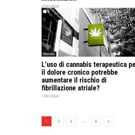
27/01/2024
Mondo
L’uso di cannabis terapeutica p
il dolore cronico potrebbe
aumentare il rischio di
fibrillazione atriale?
17/01/2024
...
1
2
3
6