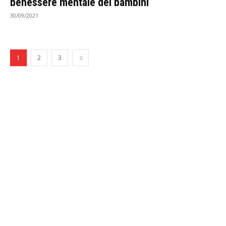
benessere mentale dei bambini
30/09/2021
1
2
3