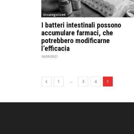
Uncategorized
I batteri intestinali possono
accumulare farmaci, che
potrebbero modificarne
l’efficacia
18/09/2021
...
1
3
4
5