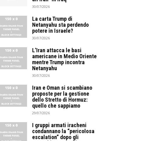
30/07/2026
La carta Trump di
Netanyahu sta perdendo
potere in Israele?
30/07/2026
L’Iran attacca le basi
americane in Medio Oriente
mentre Trump incontra
Netanyahu
30/07/2026
Iran e Oman si scambiano
proposte per la gestione
dello Stretto di Hormuz:
quello che sappiamo
29/07/2026
I gruppi armati iracheni
condannano la “pericolosa
escalation” dopo gli