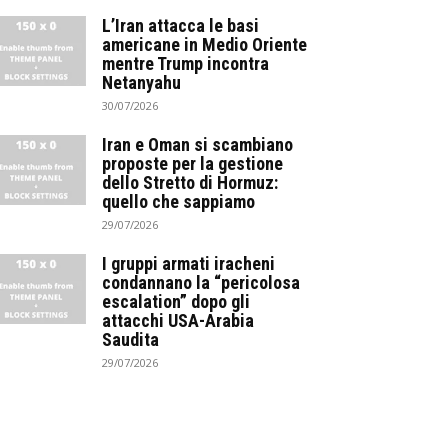
L’Iran attacca le basi
americane in Medio Oriente
mentre Trump incontra
Netanyahu
30/07/2026
Iran e Oman si scambiano
proposte per la gestione
dello Stretto di Hormuz:
quello che sappiamo
29/07/2026
I gruppi armati iracheni
condannano la “pericolosa
escalation” dopo gli
attacchi USA-Arabia
Saudita
29/07/2026