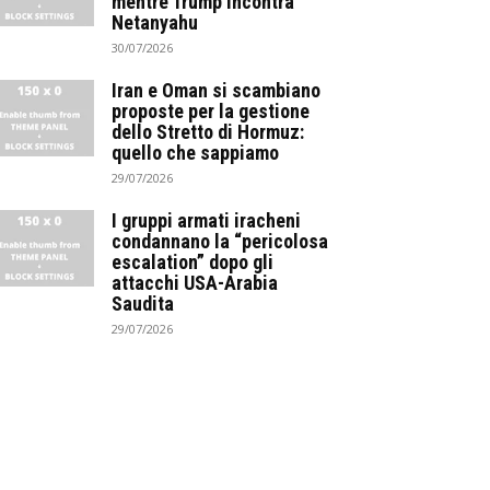
mentre Trump incontra
Netanyahu
30/07/2026
Iran e Oman si scambiano
proposte per la gestione
dello Stretto di Hormuz:
quello che sappiamo
29/07/2026
I gruppi armati iracheni
condannano la “pericolosa
escalation” dopo gli
attacchi USA-Arabia
Saudita
29/07/2026