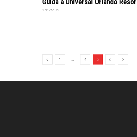
Guida a Universal Orlando Resor
17/12/2019
...
1
4
5
6