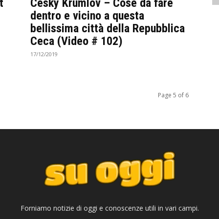
t
Cesky Krumlov – Cose da fare
dentro e vicino a questa
bellissima città della Repubblica
Ceca (Video # 102)
17/12/2019
Page 5 of 6
Forniamo notizie di oggi e conoscenze utili in vari campi.