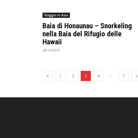
Viaggio in Asia
Baia di Honaunau – Snorkeling
nella Baia del Rifugio delle
Hawaii
28/12/2019
...
1
2
3
4
7