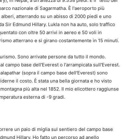
y), in Nepal, a un'altezza di 9.338 piedi. È il "tetto del
 parco nazionale di Sagarmatha. È l'aeroporto più
 alberi, atterrando su un abisso di 2000 piedi e uno
da Sir Edmund Hillary. Lukla non ha auto, solo traffico
tato con oltre 50 arrivi in ​​aereo e 50 voli in
turismo atterrano e si girano costantemente in 15 minuti.
turismo. Sono arrivate persone da tutto il mondo.
 al campo base dell'Everest o l'arrampicata sull'Everest.
 Kalapathar (sopra il campo base dell'Everest) sono
derne il costo. È stata una bella giornata e ho visto
a montagna più alta nel 1852. Il mio elicottero raggiunse
emperatura esterna di -9 gradi.
correre un paio di miglia sul sentiero del campo base
dmund Hillary. Ho fatto un percorso ad anello