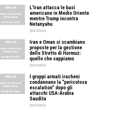
L’Iran attacca le basi
americane in Medio Oriente
mentre Trump incontra
Netanyahu
30/07/2026
Iran e Oman si scambiano
proposte per la gestione
dello Stretto di Hormuz:
quello che sappiamo
29/07/2026
I gruppi armati iracheni
condannano la “pericolosa
escalation” dopo gli
attacchi USA-Arabia
Saudita
29/07/2026