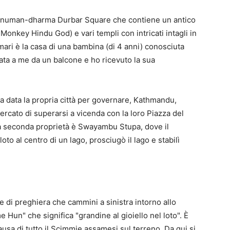
 Hanuman-dharma Durbar Square che contiene un antico
Monkey Hindu God) e vari templi con intricati intagli in
Kumari è la casa di una bambina (di 4 anni) conosciuta
ata a me da un balcone e ho ricevuto la sua
tata data la propria città per governare, Kathmandu,
ercato di superarsi a vicenda con la loro Piazza del
La seconda proprietà è Swayambu Stupa, dove il
to al centro di un lago, prosciugò il lago e stabilì
 di preghiera che cammini a sinistra intorno allo
n" che significa "grandine al gioiello nel loto". È
sa di tutto il Scimmie assamesi sul terreno. Da qui si