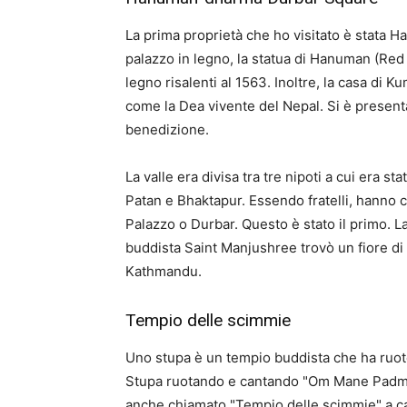
La prima proprietà che ho visitato è stata
palazzo in legno, la statua di Hanuman (Red 
legno risalenti al 1563. Inoltre, la casa di 
come la Dea vivente del Nepal. Si è present
benedizione.
La valle era divisa tra tre nipoti a cui era s
Patan e Bhaktapur. Essendo fratelli, hanno c
Palazzo o Durbar. Questo è stato il primo. 
buddista Saint Manjushree trovò un fiore di lo
Kathmandu.
Tempio delle scimmie
Uno stupa è un tempio buddista che ha ruote
Stupa ruotando e cantando "Om Mane Padme Hu
anche chiamato "Tempio delle scimmie" a cau