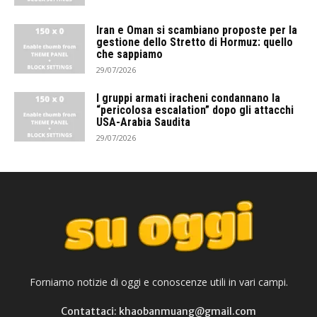
Iran e Oman si scambiano proposte per la
gestione dello Stretto di Hormuz: quello
che sappiamo
29/07/2026
I gruppi armati iracheni condannano la
“pericolosa escalation” dopo gli attacchi
USA-Arabia Saudita
29/07/2026
Forniamo notizie di oggi e conoscenze utili in vari campi.
Contattaci: khaobanmuang@gmail.com