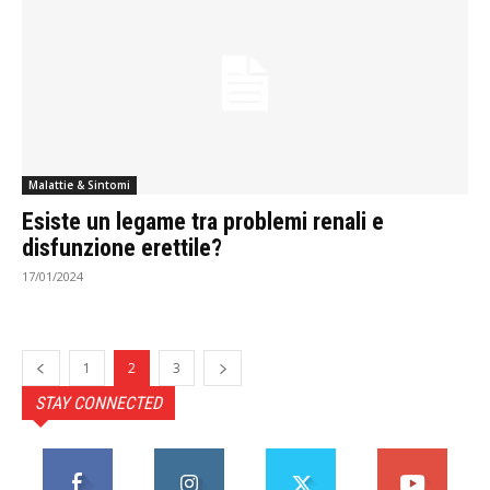
Malattie & Sintomi
Esiste un legame tra problemi renali e
disfunzione erettile?
17/01/2024
1
2
3
STAY CONNECTED