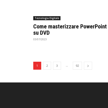
Tecnologia Digitale
Come masterizzare PowerPoint
su DVD
03/07/2023
...
1
2
3
92