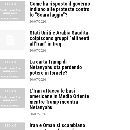
Come ha risposto il governo
indiano alle proteste contro
lo “Scarafaggio”?
30/07/2026
Stati Uniti e Arabia Saudita
colpiscono gruppi “allineati
all’Iran” in Iraq
30/07/2026
La carta Trump di
Netanyahu sta perdendo
potere in Israele?
30/07/2026
L’Iran attacca le basi
americane in Medio Oriente
mentre Trump incontra
Netanyahu
30/07/2026
Iran e Oman si scambiano