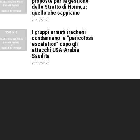
proposte per la gestione
dello Stretto di Hormuz:
quello che sappiamo
29/07/2026
I gruppi armati iracheni
condannano la “pericolosa
escalation” dopo gli
attacchi USA-Arabia
Saudita
29/07/2026