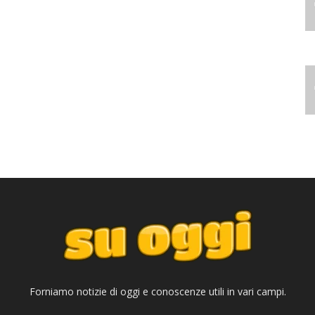
Forniamo notizie di oggi e conoscenze utili in vari campi.