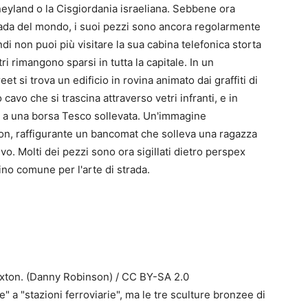
neyland o la Cisgiordania israeliana. Sebbene ora
trada del mondo, i suoi pezzi sono ancora regolarmente
indi non puoi più visitare la sua cabina telefonica storta
i rimangono sparsi in tutta la capitale. In un
et si trova un edificio in rovina animato dai graffiti di
 cavo che si trascina attraverso vetri infranti, e in
 a una borsa Tesco sollevata. Un'immagine
gton, raffigurante un bancomat che solleva una ragazza
vo. Molti dei pezzi sono ora sigillati dietro perspex
stino comune per l'arte di strada.
Brixton. (Danny Robinson) / CC BY-SA 2.0
 a "stazioni ferroviarie", ma le tre sculture bronzee di