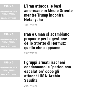
L’Iran attacca le basi
americane in Medio Oriente
mentre Trump incontra
Netanyahu
30/07/2026
Iran e Oman si scambiano
proposte per la gestione
dello Stretto di Hormuz:
quello che sappiamo
29/07/2026
I gruppi armati iracheni
condannano la “pericolosa
escalation” dopo gli
attacchi USA-Arabia
Saudita
29/07/2026