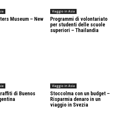
sia
Viaggio in Asia
sters Museum – New
Programmi di volontariato
per studenti delle scuole
superiori – Thailandia
sia
Viaggio in Asia
raffiti di Buenos
Stoccolma con un budget –
gentina
Risparmia denaro in un
viaggio in Svezia