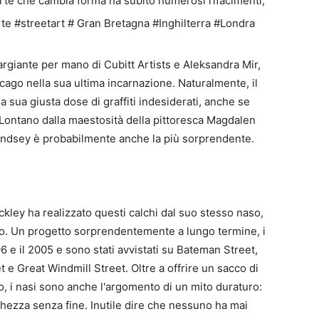
orte che cambia forma ha subito numerosi rifacimenti,
rgiante per mano di Cubitt Artists e Aleksandra Mir,
icago nella sua ultima incarnazione. Naturalmente, il
la sua giusta dose di graffiti indesiderati, anche se
 Lontano dalla maestosità della pittoresca Magdalen
mondsey è probabilmente anche la più sorprendente.
ckley ha realizzato questi calchi dal suo stesso naso,
Soho. Un progetto sorprendentemente a lungo termine, i
96 e il 2005 e sono stati avvistati su Bateman Street,
 e Great Windmill Street. Oltre a offrire un sacco di
to, i nasi sono anche l'argomento di un mito duraturo:
cchezza senza fine. Inutile dire che nessuno ha mai