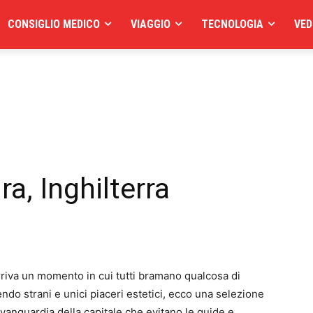
CONSIGLIO MEDICO
VIAGGIO
TECNOLOGIA
VED
ra, Inghilterra
arriva un momento in cui tutti bramano qualcosa di
frendo strani e unici piaceri estetici, ecco una selezione
'avanguardia della capitale che evitano le guide e