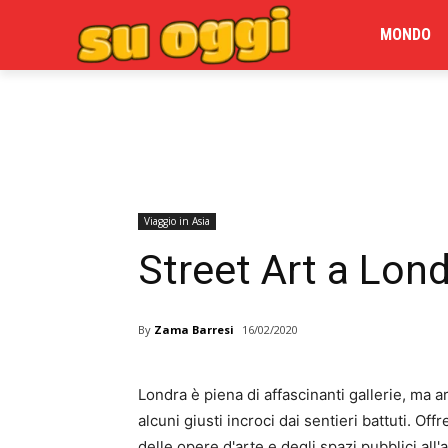
MONDO
Viaggio in Asia
Street Art a Lond
By
Zama Barresi
16/02/2020
Londra è piena di affascinanti gallerie, ma 
alcuni giusti incroci dai sentieri battuti. Of
delle opere d'arte e degli spazi pubblici all