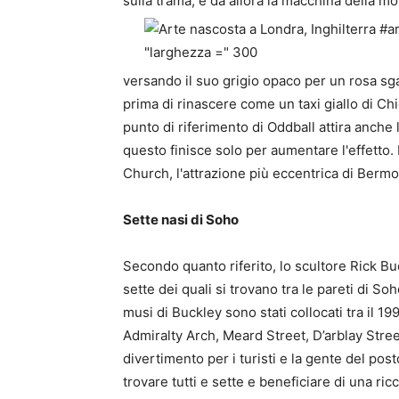
sulla trama, e da allora la macchina della m
versando il suo grigio opaco per un rosa sga
prima di rinascere come un taxi giallo di Ch
punto di riferimento di Oddball attira anche 
questo finisce solo per aumentare l'effetto.
Church, l'attrazione più eccentrica di Ber
Sette nasi di Soho
Secondo quanto riferito, lo scultore Rick Bu
sette dei quali si trovano tra le pareti di 
musi di Buckley sono stati collocati tra il 19
Admiralty Arch, Meard Street, D’arblay Street
divertimento per i turisti e la gente del pos
trovare tutti e sette e beneficiare di una ri