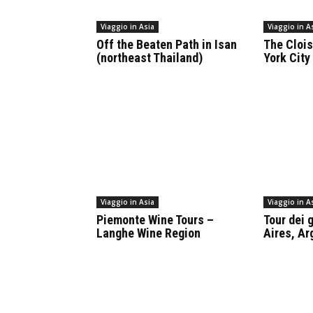
Viaggio in Asia
Viaggio in A
Off the Beaten Path in Isan
The Cloi
(northeast Thailand)
York City
Viaggio in Asia
Viaggio in A
Piemonte Wine Tours –
Tour dei g
Langhe Wine Region
Aires, Ar