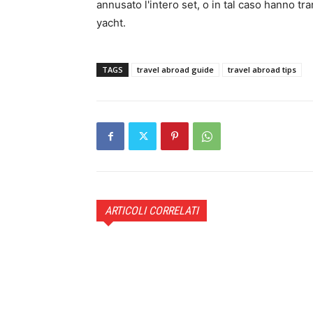
annusato l'intero set, o in tal caso hanno tr
yacht.
TAGS
travel abroad guide
travel abroad tips
ARTICOLI CORRELATI