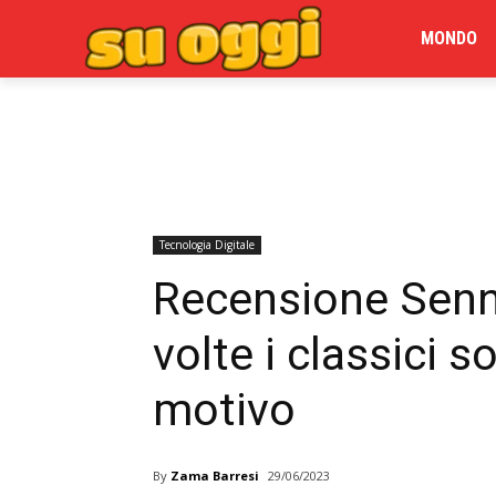
MONDO
Tecnologia Digitale
Recensione Senn
volte i classici s
motivo
By
Zama Barresi
29/06/2023