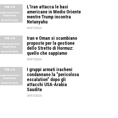
L’Iran attacca le basi
americane in Medio Oriente
mentre Trump incontra
Netanyahu
30/07/2026
Iran e Oman si scambiano
proposte per la gestione
dello Stretto di Hormuz:
quello che sappiamo
29/07/2026
I gruppi armati iracheni
condannano la “pericolosa
escalation” dopo gli
attacchi USA-Arabia
Saudita
29/07/2026