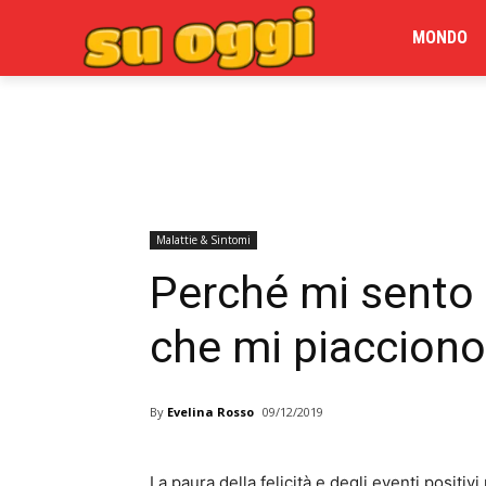
MONDO
Malattie & Sintomi
Perché mi sento 
che mi piaccion
By
Evelina Rosso
09/12/2019
La paura della felicità e degli eventi posit