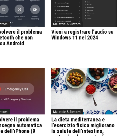
intomi
Malattie & Sintomi
isolvere il problema
Vieni a registrare l’audio su
uetooth che non
Windows 11 nel 2024
 su Android
intomi
Malattie & Sintomi
lvere il problema
La dieta mediterranea e
onsegna automatica
l’esercizio fisico migliorano
e dell’iPhone (9
la salute dell’intestino,