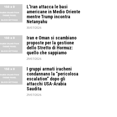
L’Iran attacca le basi
americane in Medio Oriente
mentre Trump incontra
Netanyahu
30/07/2026
Iran e Oman si scambiano
proposte per la gestione
dello Stretto di Hormuz:
quello che sappiamo
29/07/2026
I gruppi armati iracheni
condannano la “pericolosa
escalation” dopo gli
attacchi USA-Arabia
Saudita
29/07/2026