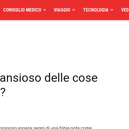
CONSIGLIO MEDICO
VIAGGIO
TECNOLOGIA
VED
ansioso delle cose
o?
ivi possono essere segni di una fobia nota come