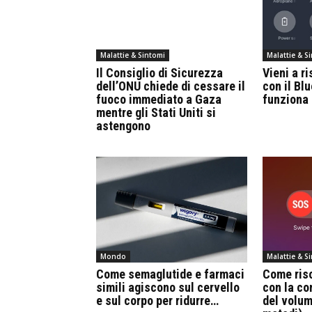
Malattie & Sintomi
Malattie & S
Il Consiglio di Sicurezza
Vieni a r
dell’ONU chiede di cessare il
con il Bl
fuoco immediato a Gaza
funziona
mentre gli Stati Uniti si
astengono
Mondo
Malattie & S
Come semaglutide e farmaci
Come riso
simili agiscono sul cervello
con la c
e sul corpo per ridurre…
del volum