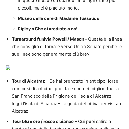
in questo museo da quando i miei figli erano più
piccoli, ma ci è piaciuto molto.
Museo delle cere di Madame Tussauds
Ripley s Che ci crediate o no!
Turnaround funivia Powell / Mason –
Questa è la linea
che consiglio di tornare verso Union Square perché le
sue linee sono generalmente più brevi.
Tour di Alcatraz
– Se hai prenotato in anticipo, forse
con mesi di anticipo, puoi fare uno dei migliori tour a
San Francisco della Prigione dell'isola di Alcatraz.
leggi l'isola di Alcatraz – La guida definitiva per visitare
Alcatraz.
Tour blu e oro / rosso e bianco
– Qui puoi salire a
bordo di una delle barche per una crociera nella baia