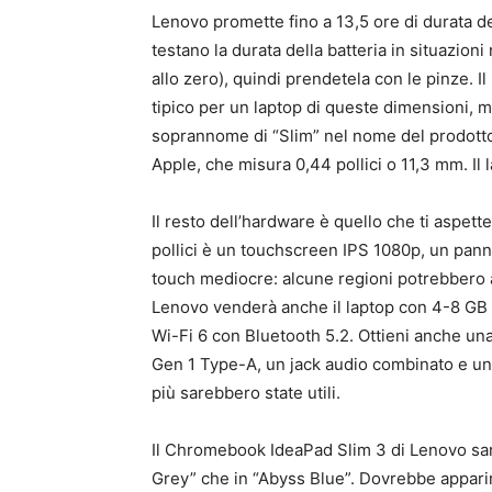
Lenovo promette fino a 13,5 ore di durata de
testano la durata della batteria in situazion
allo zero), quindi prendetela con le pinze. Il
tipico per un laptop di queste dimensioni, m
soprannome di “Slim” nel nome del prodotto
Apple, che misura 0,44 pollici o 11,3 mm. Il 
Il resto dell’hardware è quello che ti asp
pollici è un touchscreen IPS 1080p, un pa
touch mediocre: alcune regioni potrebbero a
Lenovo venderà anche il laptop con 4-8 GB d
Wi-Fi 6 con Bluetooth 5.2. Ottieni anche u
Gen 1 Type-A, un jack audio combinato e u
più sarebbero state utili.
Il Chromebook IdeaPad Slim 3 di Lenovo sar
Grey” che in “Abyss Blue”. Dovrebbe apparire 