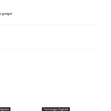
ni gadget
igitale
Tecnologia Digitale