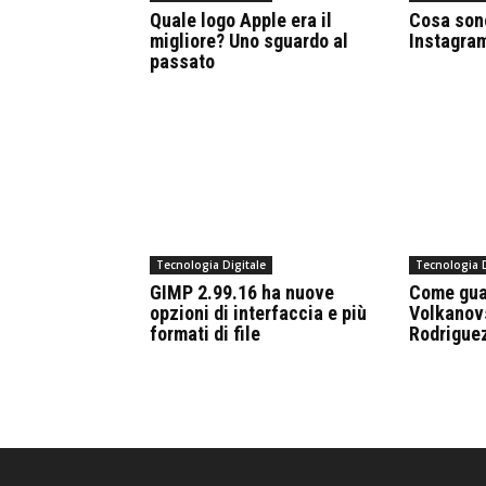
Quale logo Apple era il
Cosa sono
migliore? Uno sguardo al
Instagram
passato
Tecnologia Digitale
Tecnologia D
GIMP 2.99.16 ha nuove
Come gua
opzioni di interfaccia e più
Volkanov
formati di file
Rodriguez