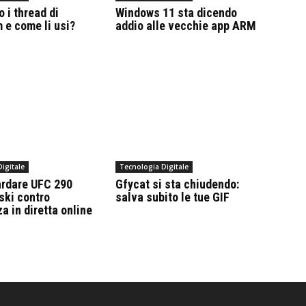
 i thread di
Windows 11 sta dicendo
 e come li usi?
addio alle vecchie app ARM
igitale
Tecnologia Digitale
rdare UFC 290
Gfycat si sta chiudendo:
ski contro
salva subito le tue GIF
a in diretta online