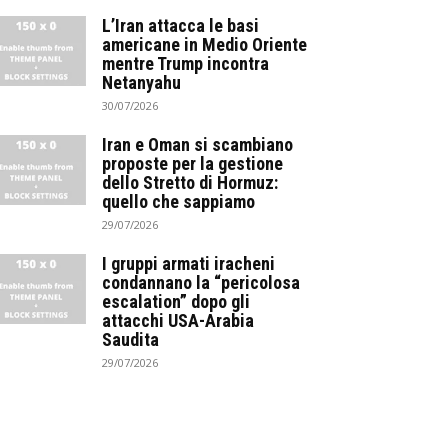
L’Iran attacca le basi
americane in Medio Oriente
mentre Trump incontra
Netanyahu
30/07/2026
Iran e Oman si scambiano
proposte per la gestione
dello Stretto di Hormuz:
quello che sappiamo
29/07/2026
I gruppi armati iracheni
condannano la “pericolosa
escalation” dopo gli
attacchi USA-Arabia
Saudita
29/07/2026