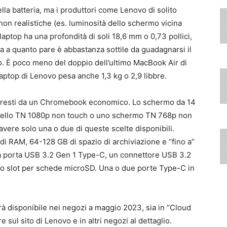
lla batteria, ma i produttori come Lenovo di solito
i non realistiche (es. luminosità dello schermo vicina
 laptop ha una profondità di soli 18,6 mm o 0,73 pollici,
a a quanto pare è abbastanza sottile da guadagnarsi il
. È poco meno del doppio dell’ultimo MacBook Air di
laptop di Lenovo pesa anche 1,3 kg o 2,9 libbre.
etteresti da un Chromebook economico. Lo schermo da 14
nnello TN 1080p non touch o uno schermo TN 768p non
vere solo una o due di queste scelte disponibili.
i RAM, 64-128 GB di spazio di archiviazione e “fino a”
na porta USB 3.2 Gen 1 Type-C, un connettore USB 3.2
no slot per schede microSD. Una o due porte Type-C in
à disponibile nei negozi a maggio 2023, sia in “Cloud
sul sito di Lenovo e in altri negozi al dettaglio.