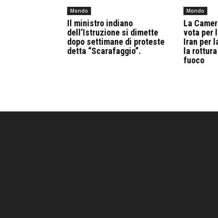
Mondo
Mondo
Il ministro indiano
La Camera
dell’Istruzione si dimette
vota per l
dopo settimane di proteste
Iran per 
detta “Scarafaggio”.
la rottura
fuoco