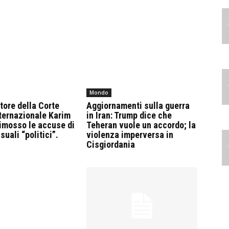
Mondo
atore della Corte
Aggiornamenti sulla guerra
ternazionale Karim
in Iran: Trump dice che
imosso le accuse di
Teheran vuole un accordo; la
suali “politici”.
violenza imperversa in
Cisgiordania