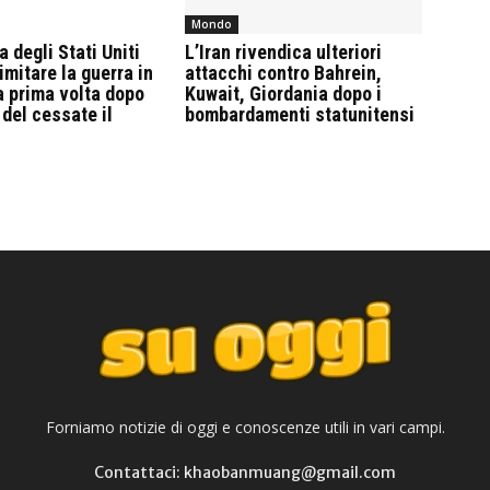
Mondo
 degli Stati Uniti
L’Iran rivendica ulteriori
imitare la guerra in
attacchi contro Bahrein,
la prima volta dopo
Kuwait, Giordania dopo i
 del cessate il
bombardamenti statunitensi
Forniamo notizie di oggi e conoscenze utili in vari campi.
Contattaci: khaobanmuang@gmail.com