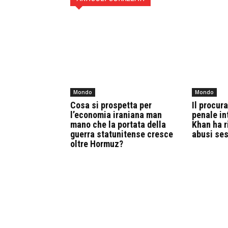
Mondo
Mondo
Cosa si prospetta per
Il procur
l’economia iraniana man
penale in
mano che la portata della
Khan ha r
guerra statunitense cresce
abusi ses
oltre Hormuz?