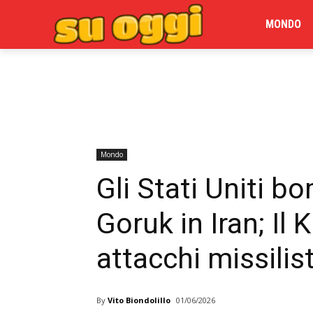
MONDO
Mondo
Gli Stati Uniti 
Goruk in Iran; Il
attacchi missilisti
By
Vito Biondolillo
01/06/2026