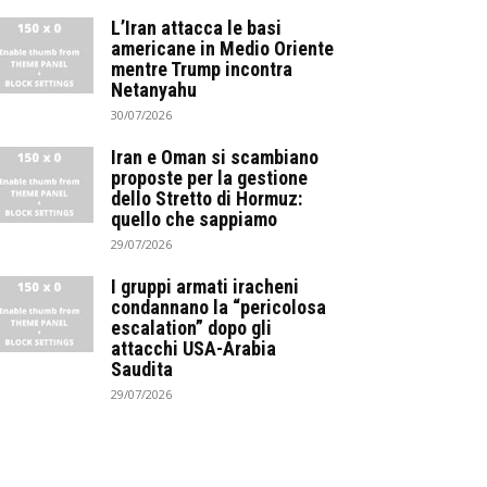
L’Iran attacca le basi
americane in Medio Oriente
mentre Trump incontra
Netanyahu
30/07/2026
Iran e Oman si scambiano
proposte per la gestione
dello Stretto di Hormuz:
quello che sappiamo
29/07/2026
I gruppi armati iracheni
condannano la “pericolosa
escalation” dopo gli
attacchi USA-Arabia
Saudita
29/07/2026