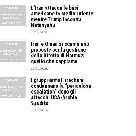
L’Iran attacca le basi
americane in Medio Oriente
mentre Trump incontra
Netanyahu
30/07/2026
Iran e Oman si scambiano
proposte per la gestione
dello Stretto di Hormuz:
quello che sappiamo
29/07/2026
I gruppi armati iracheni
condannano la “pericolosa
escalation” dopo gli
attacchi USA-Arabia
Saudita
29/07/2026