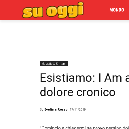
MONDO
Malattie & Sintomi
Esistiamo: I Am 
dolore cronico
By
Evelina Rosso
17/11/2019
"Comincio a chiedermi se provo persino dol