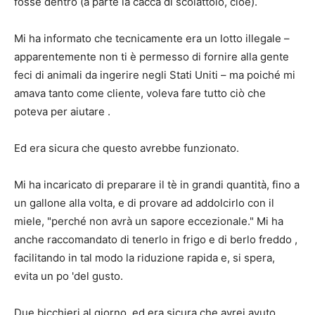
fosse dentro (a parte la cacca di scoiattolo, cioè).
Mi ha informato che tecnicamente era un lotto illegale –
apparentemente non ti è permesso di fornire alla gente
feci di animali da ingerire negli Stati Uniti – ma poiché mi
amava tanto come cliente, voleva fare tutto ciò che
poteva per aiutare .
Ed era sicura che questo avrebbe funzionato.
Mi ha incaricato di preparare il tè in grandi quantità, fino a
un gallone alla volta, e di provare ad addolcirlo con il
miele, "perché non avrà un sapore eccezionale." Mi ha
anche raccomandato di tenerlo in frigo e di berlo freddo ,
facilitando in tal modo la riduzione rapida e, si spera,
evita un po 'del gusto.
Due bicchieri al giorno, ed era sicura che avrei avuto