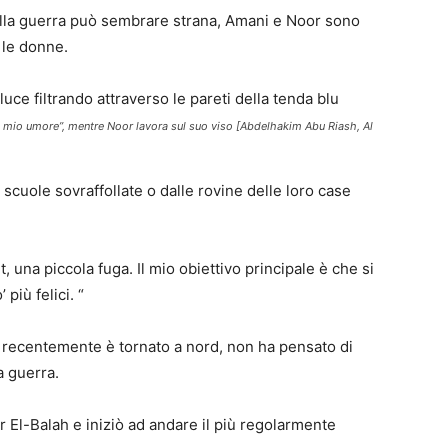
ella guerra può sembrare strana, Amani e Noor sono
e le donne.
l mio umore”, mentre Noor lavora sul suo viso [Abdelhakim Abu Riash, Al
cuole sovraffollate o dalle rovine delle loro case
 una piccola fuga. Il mio obiettivo principale è che si
più felici. “
 e recentemente è tornato a nord, non ha pensato di
a guerra.
ir El-Balah e iniziò ad andare il più regolarmente