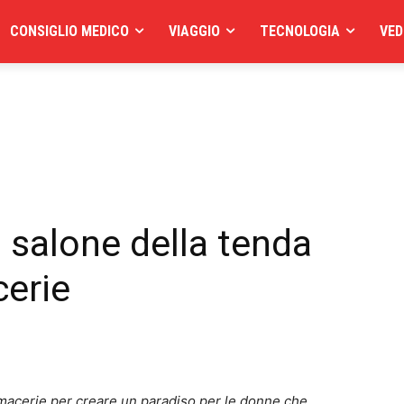
CONSIGLIO MEDICO
VIAGGIO
TECNOLOGIA
VED
l salone della tenda
cerie
 macerie per creare un paradiso per le donne che