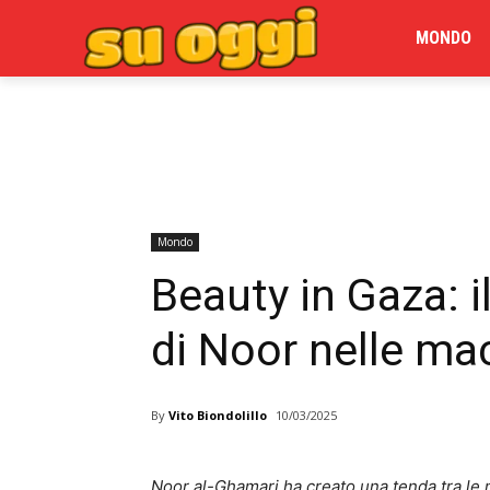
MONDO
Mondo
Beauty in Gaza: i
di Noor nelle ma
By
Vito Biondolillo
10/03/2025
Noor al-Ghamari ha creato una tenda tra le