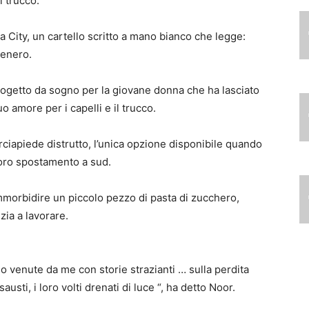
i trucco.
a City, un cartello scritto a mano bianco che legge:
tenero.
rogetto da sogno per la giovane donna che ha lasciato
uo amore per i capelli e il trucco.
rciapiede distrutto, l’unica opzione disponibile quando
 loro spostamento a sud.
mmorbidire un piccolo pezzo di pasta di zucchero,
zia a lavorare.
 venute da me con storie strazianti … sulla perdita
austi, i loro volti drenati di luce “, ha detto Noor.