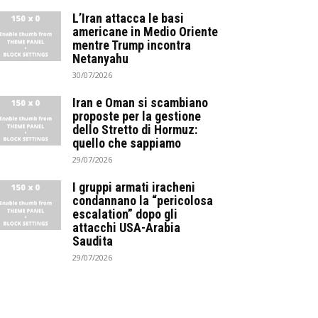
L’Iran attacca le basi
americane in Medio Oriente
mentre Trump incontra
Netanyahu
30/07/2026
Iran e Oman si scambiano
proposte per la gestione
dello Stretto di Hormuz:
quello che sappiamo
29/07/2026
I gruppi armati iracheni
condannano la “pericolosa
escalation” dopo gli
attacchi USA-Arabia
Saudita
29/07/2026