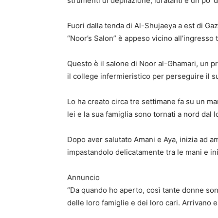
strumenti di depilazione, idratanti e un po ‘d
Fuori dalla tenda di Al-Shujaeya a est di Gaz
“Noor’s Salon” è appeso vicino all’ingresso 
Questo è il salone di Noor al-Ghamari, un p
il college infermieristico per perseguire il s
Lo ha creato circa tre settimane fa su un ma
lei e la sua famiglia sono tornati a nord dal
Dopo aver salutato Amani e Aya, inizia ad a
impastandolo delicatamente tra le mani e ini
Annuncio
“Da quando ho aperto, così tante donne sono
delle loro famiglie e dei loro cari. Arrivano es