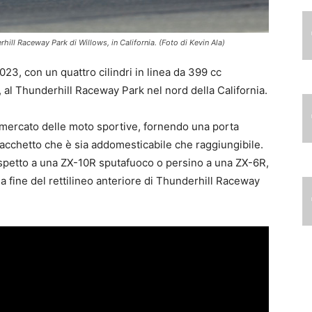
hill Raceway Park di Willows, in California. (Foto di Kevin Ala)
3, con un quattro cilindri in linea da 399 cc
 al Thunderhill Raceway Park nel nord della California.
l mercato delle moto sportive, fornendo una porta
 pacchetto che è sia addomesticabile che raggiungibile.
ispetto a una ZX-10R sputafuoco o persino a una ZX-6R,
a fine del rettilineo anteriore di Thunderhill Raceway