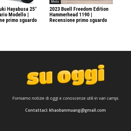
Moto
uki Hayabusa 25°
2023 Buell Freedom Edition
rio Modello |
Hammerhead 1190 |
ne primo sguardo
Recensione primo sguardo
Forniamo notizie di oggi e conoscenze utili in vari campi.
Contattaci: khaobanmuang@gmail.com