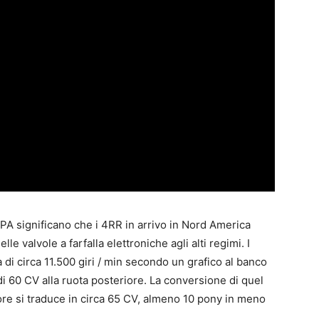
A significano che i 4RR in arrivo in Nord America
le valvole a farfalla elettroniche agli alti regimi. I
i circa 11.500 giri / min secondo un grafico al banco
 60 CV alla ruota posteriore. La conversione di quel
ore si traduce in circa 65 CV, almeno 10 pony in meno