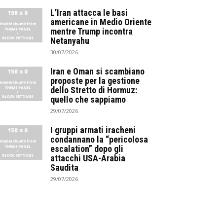
L’Iran attacca le basi
americane in Medio Oriente
mentre Trump incontra
Netanyahu
30/07/2026
Iran e Oman si scambiano
proposte per la gestione
dello Stretto di Hormuz:
quello che sappiamo
29/07/2026
I gruppi armati iracheni
condannano la “pericolosa
escalation” dopo gli
attacchi USA-Arabia
Saudita
29/07/2026