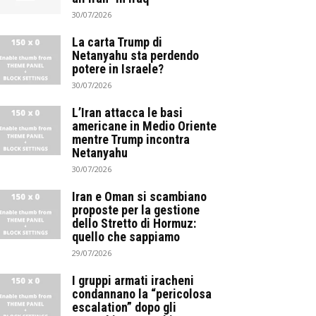
30/07/2026
La carta Trump di
Netanyahu sta perdendo
potere in Israele?
30/07/2026
L’Iran attacca le basi
americane in Medio Oriente
mentre Trump incontra
Netanyahu
30/07/2026
Iran e Oman si scambiano
proposte per la gestione
dello Stretto di Hormuz:
quello che sappiamo
29/07/2026
I gruppi armati iracheni
condannano la “pericolosa
escalation” dopo gli