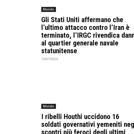
Mondo
Gli Stati Uniti affermano che
l’ultimo attacco contro l’Iran è
terminato, l’IRGC rivendica dann
al quartier generale navale
statunitense
15/07/2026
Mondo
I ribelli Houthi uccidono 16
soldati governativi yemeniti neg
scontri più feroci degli ultimi