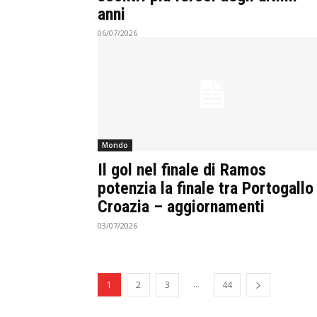
anni
06/07/2026
Mondo
Il gol nel finale di Ramos
potenzia la finale tra Portogallo
Croazia – aggiornamenti
03/07/2026
...
1
2
3
44