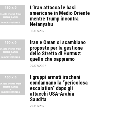
L’Iran attacca le basi
americane in Medio Oriente
mentre Trump incontra
Netanyahu
30/07/2026
Iran e Oman si scambiano
proposte per la gestione
dello Stretto di Hormuz:
quello che sappiamo
29/07/2026
I gruppi armati iracheni
condannano la “pericolosa
escalation” dopo gli
attacchi USA-Arabia
Saudita
29/07/2026