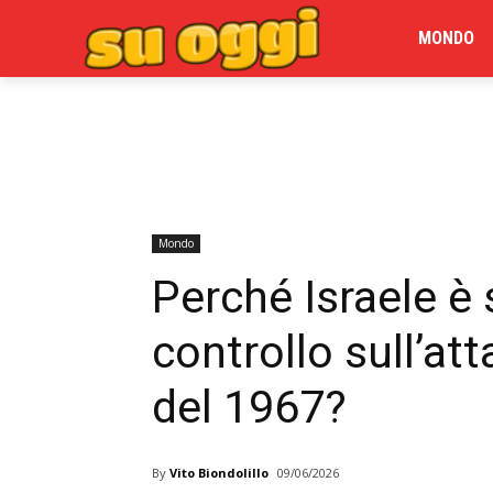
MONDO
Mondo
Perché Israele è 
controllo sull’at
del 1967?
By
Vito Biondolillo
09/06/2026