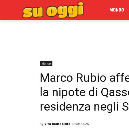
MONDO
Mondo
Marco Rubio affe
la nipote di Qas
residenza negli S
By
Vito Biondolillo
06/04/2026