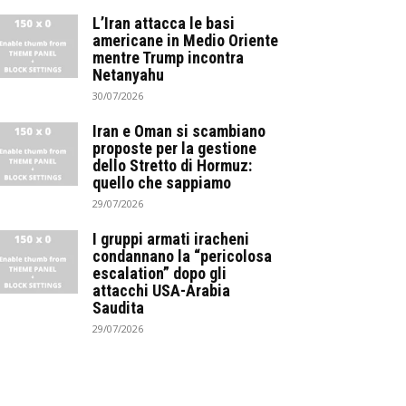
L’Iran attacca le basi
americane in Medio Oriente
mentre Trump incontra
Netanyahu
30/07/2026
Iran e Oman si scambiano
proposte per la gestione
dello Stretto di Hormuz:
quello che sappiamo
29/07/2026
I gruppi armati iracheni
condannano la “pericolosa
escalation” dopo gli
attacchi USA-Arabia
Saudita
29/07/2026