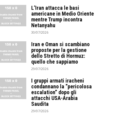
L’Iran attacca le basi
americane in Medio Oriente
mentre Trump incontra
Netanyahu
30/07/2026
Iran e Oman si scambiano
proposte per la gestione
dello Stretto di Hormuz:
quello che sappiamo
29/07/2026
I gruppi armati iracheni
condannano la “pericolosa
escalation” dopo gli
attacchi USA-Arabia
Saudita
29/07/2026