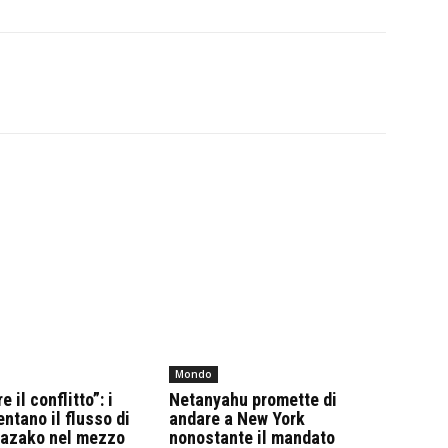
Mondo
 il conflitto”: i
Netanyahu promette di
entano il flusso di
andare a New York
kazako nel mezzo
nonostante il mandato