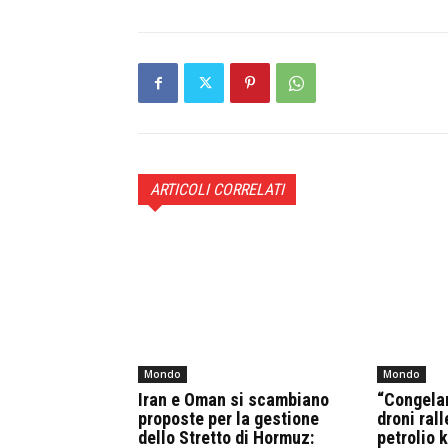
ARTICOLI CORRELATI
Mondo
Mondo
Iran e Oman si scambiano
“Congelare
proposte per la gestione
droni rall
dello Stretto di Hormuz:
petrolio 