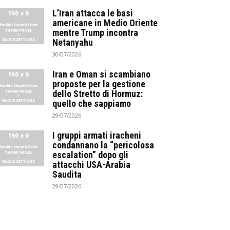
L’Iran attacca le basi
americane in Medio Oriente
mentre Trump incontra
Netanyahu
30/07/2026
Iran e Oman si scambiano
proposte per la gestione
dello Stretto di Hormuz:
quello che sappiamo
29/07/2026
I gruppi armati iracheni
condannano la “pericolosa
escalation” dopo gli
attacchi USA-Arabia
Saudita
29/07/2026