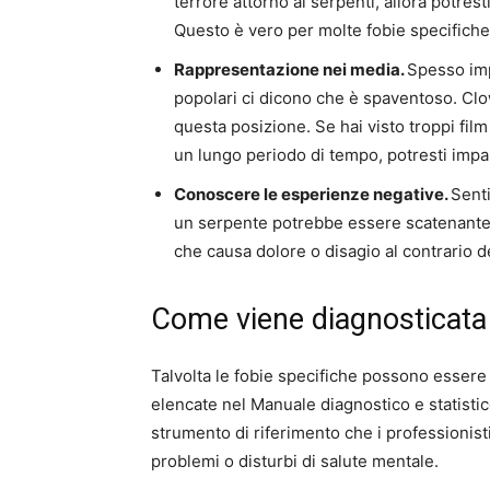
terrore attorno ai serpenti, allora potres
Questo è vero per molte fobie specifiche, 
Rappresentazione nei media.
Spesso imp
popolari ci dicono che è spaventoso. Clow
questa posizione. Se hai visto troppi fi
un lungo periodo di tempo, potresti impa
Conoscere le esperienze negative.
Sent
un serpente potrebbe essere scatenante. 
che causa dolore o disagio al contrario de
Come viene diagnosticata l
Talvolta le fobie specifiche possono essere
elencate nel Manuale diagnostico e statisti
strumento di riferimento che i professionist
problemi o disturbi di salute mentale.