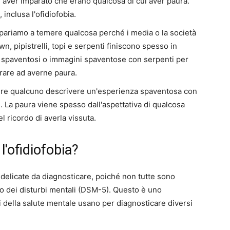
ti aver imparato che erano qualcosa di cui aver paura.
inclusa l'ofidiofobia.
ariamo a temere qualcosa perché i media o la società
n, pipistrelli, topi e serpenti finiscono spesso in
lm spaventosi o immagini spaventose con serpenti per
rare ad averne paura.
ire qualcuno descrivere un'esperienza spaventosa con
La paura viene spesso dall'aspettativa di qualcosa
l ricordo di averla vissuta.
'ofidiofobia?
 delicate da diagnosticare, poiché non tutte sono
co dei disturbi mentali (DSM-5). Questo è uno
i della salute mentale usano per diagnosticare diversi