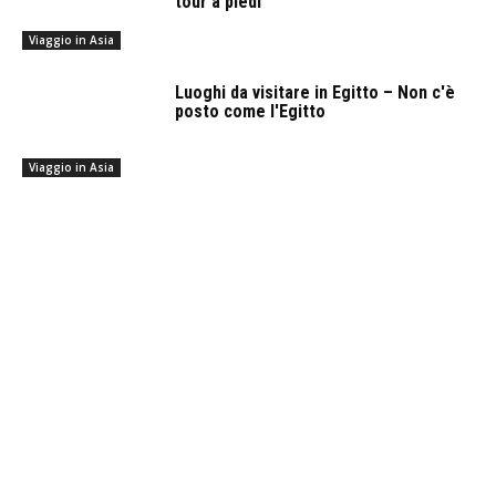
tour a piedi
Viaggio in Asia
Luoghi da visitare in Egitto – Non c'è
posto come l'Egitto
Viaggio in Asia