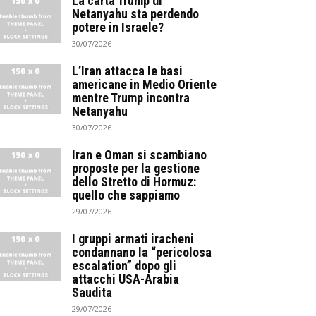
La carta Trump di
Netanyahu sta perdendo
potere in Israele?
30/07/2026
L’Iran attacca le basi
americane in Medio Oriente
mentre Trump incontra
Netanyahu
30/07/2026
Iran e Oman si scambiano
proposte per la gestione
dello Stretto di Hormuz:
quello che sappiamo
29/07/2026
I gruppi armati iracheni
condannano la “pericolosa
escalation” dopo gli
attacchi USA-Arabia
Saudita
29/07/2026