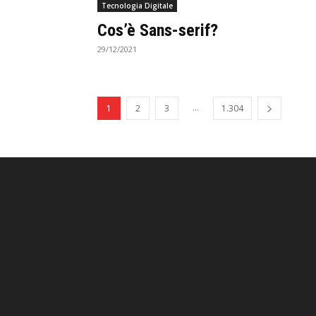
Tecnologia Digitale
Cos’è Sans-serif?
29/12/2021
...
1
2
3
1.304