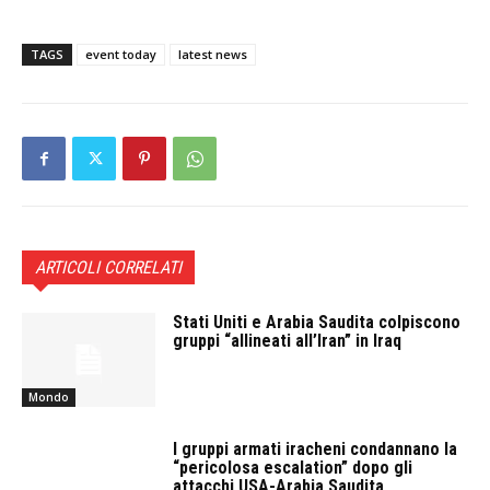
TAGS
event today
latest news
ARTICOLI CORRELATI
Stati Uniti e Arabia Saudita colpiscono
gruppi “allineati all’Iran” in Iraq
Mondo
I gruppi armati iracheni condannano la
“pericolosa escalation” dopo gli
attacchi USA-Arabia Saudita