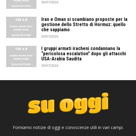
30/07/2026
Iran e Oman si scambiano proposte per la
gestione dello Stretto di Hormuz: quello
che sappiamo
29/07/2026
I gruppi armati iracheni condannano la
“pericolosa escalation” dopo gli attacchi
USA-Arabia Saudita
29/07/2026
Forniamo notizie di oggi e conoscenze utili in vari campi.