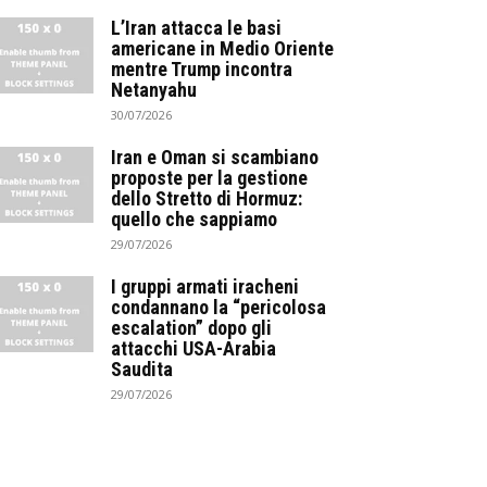
L’Iran attacca le basi
americane in Medio Oriente
mentre Trump incontra
Netanyahu
30/07/2026
Iran e Oman si scambiano
proposte per la gestione
dello Stretto di Hormuz:
quello che sappiamo
29/07/2026
I gruppi armati iracheni
condannano la “pericolosa
escalation” dopo gli
attacchi USA-Arabia
Saudita
29/07/2026