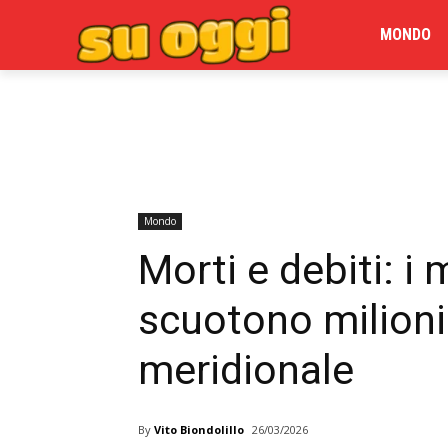
MONDO
Mondo
Morti e debiti: i 
scuotono milioni 
meridionale
By
Vito Biondolillo
26/03/2026