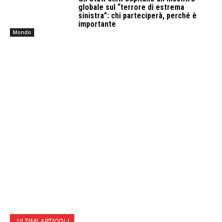
globale sul “terrore di estrema
sinistra”: chi parteciperà, perché è
importante
Mondo
ULTIMI ARTICOLI