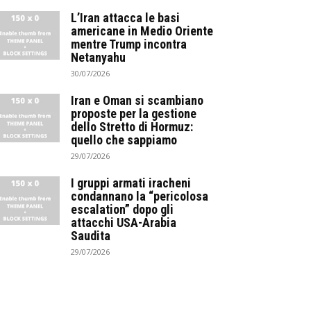
L’Iran attacca le basi
americane in Medio Oriente
mentre Trump incontra
Netanyahu
30/07/2026
Iran e Oman si scambiano
proposte per la gestione
dello Stretto di Hormuz:
quello che sappiamo
29/07/2026
I gruppi armati iracheni
condannano la “pericolosa
escalation” dopo gli
attacchi USA-Arabia
Saudita
29/07/2026