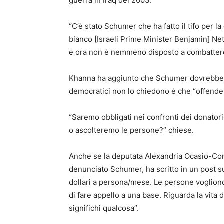
guerra in Iraq del 2003.
“C’è stato Schumer che ha fatto il tifo per la 
bianco [Israeli Prime Minister Benjamin] Ne
e ora non è nemmeno disposto a combattere!
Khanna ha aggiunto che Schumer dovrebbe es
democratici non lo chiedono è che “offende
“Saremo obbligati nei confronti dei donator
o ascolteremo le persone?” chiese.
Anche se la deputata Alexandria Ocasio-Co
denunciato Schumer, ha scritto in un post su
dollari a persona/mese. Le persone vogliono
di fare appello a una base. Riguarda la vita d
significhi qualcosa”.