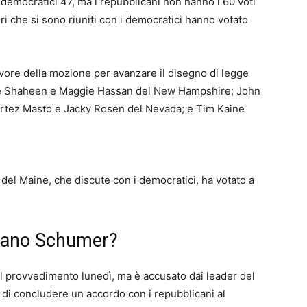
 democratici 47, ma i repubblicani non hanno i 60 voti
ri che si sono riuniti con i democratici hanno votato
avore della mozione per avanzare il disegno di legge
anne Shaheen e Maggie Hassan del New Hampshire; John
ortez Masto e Jacky Rosen del Nevada; e Tim Kaine
el Maine, che discute con i democratici, ha votato a
icano Schumer?
l provvedimento lunedì, ma è accusato dai leader del
i di concludere un accordo con i repubblicani al