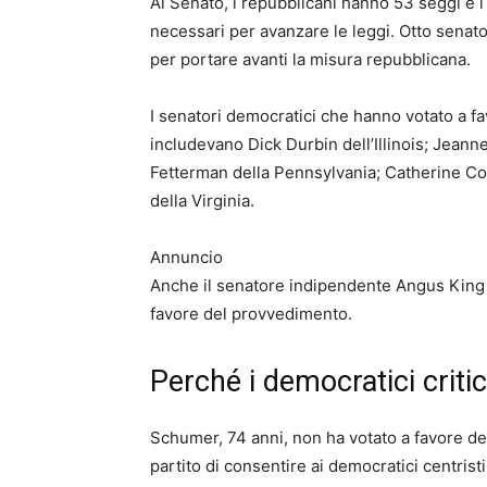
Al Senato, i repubblicani hanno 53 seggi e i
necessari per avanzare le leggi. Otto senato
per portare avanti la misura repubblicana.
I senatori democratici che hanno votato a f
includevano Dick Durbin dell’Illinois; Je
Fetterman della Pennsylvania; Catherine C
della Virginia.
Annuncio
Anche il senatore indipendente Angus King d
favore del provvedimento.
Perché i democratici crit
Schumer, 74 anni, non ha votato a favore de
partito di consentire ai democratici centrist