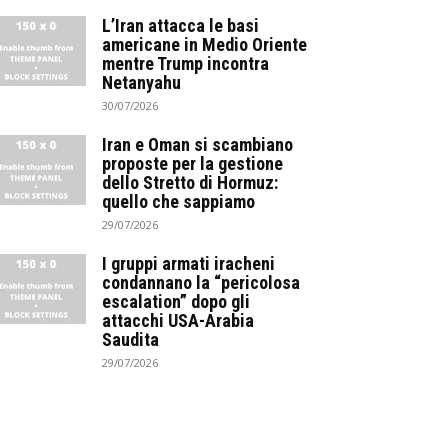
L’Iran attacca le basi
americane in Medio Oriente
mentre Trump incontra
Netanyahu
30/07/2026
Iran e Oman si scambiano
proposte per la gestione
dello Stretto di Hormuz:
quello che sappiamo
29/07/2026
I gruppi armati iracheni
condannano la “pericolosa
escalation” dopo gli
attacchi USA-Arabia
Saudita
29/07/2026