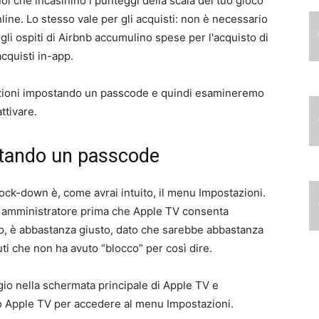
oi che incasinino i punteggi della scala del tuo gioco
online. Lo stesso vale per gli acquisti: non è necessario
 o gli ospiti di Airbnb accumulino spese per l'acquisto di
cquisti in-app.
rizioni impostando un passcode e quindi esamineremo
ttivare.
ostando un passcode
ock-down è, come avrai intuito, il menu Impostazioni.
 amministratore prima che Apple TV consenta
tto, è abbastanza giusto, dato che sarebbe abbastanza
uti che non ha avuto “blocco” per così dire.
gio nella schermata principale di Apple TV e
o Apple TV per accedere al menu Impostazioni.