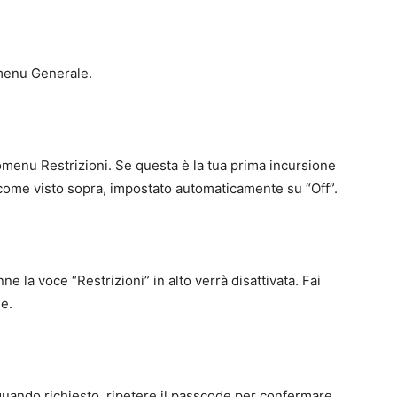
omenu Generale.
menu Restrizioni. Se questa è la tua prima incursione
, come visto sopra, impostato automaticamente su “Off”.
e la voce “Restrizioni” in alto verrà disattivata. Fai
de.
quando richiesto, ripetere il passcode per confermare.