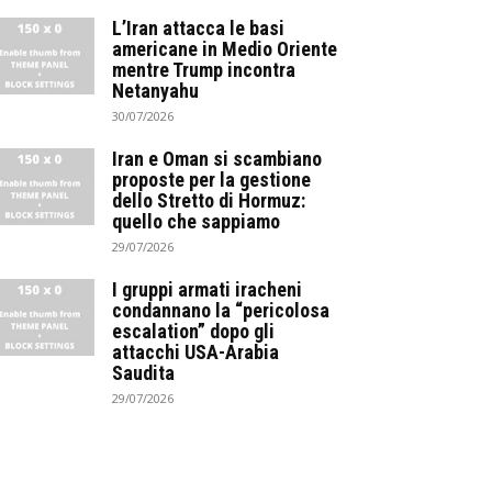
L’Iran attacca le basi
americane in Medio Oriente
mentre Trump incontra
Netanyahu
30/07/2026
Iran e Oman si scambiano
proposte per la gestione
dello Stretto di Hormuz:
quello che sappiamo
29/07/2026
I gruppi armati iracheni
condannano la “pericolosa
escalation” dopo gli
attacchi USA-Arabia
Saudita
29/07/2026