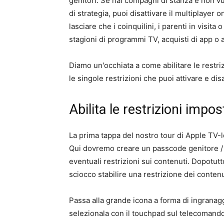
genitori. Se hai compagni di stanza e non vu
di strategia, puoi disattivare il multiplayer 
lasciare che i coinquilini, i parenti in visita
stagioni di programmi TV, acquisti di app o a
Diamo un'occhiata a come abilitare le rest
le singole restrizioni che puoi attivare e disa
Abilita le restrizioni imp
La prima tappa del nostro tour di Apple TV-l
Qui dovremo creare un passcode genitore /
eventuali restrizioni sui contenuti. Dopotu
sciocco stabilire una restrizione dei conten
Passa alla grande icona a forma di ingranag
selezionala con il touchpad sul telecomand