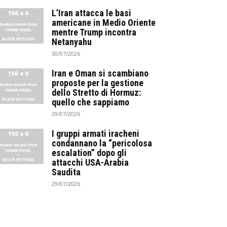
L’Iran attacca le basi
americane in Medio Oriente
mentre Trump incontra
Netanyahu
30/07/2026
Iran e Oman si scambiano
proposte per la gestione
dello Stretto di Hormuz:
quello che sappiamo
29/07/2026
I gruppi armati iracheni
condannano la “pericolosa
escalation” dopo gli
attacchi USA-Arabia
Saudita
29/07/2026