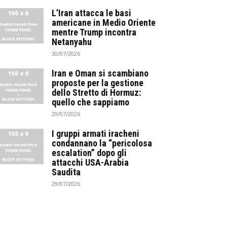
L’Iran attacca le basi
americane in Medio Oriente
mentre Trump incontra
Netanyahu
30/07/2026
Iran e Oman si scambiano
proposte per la gestione
dello Stretto di Hormuz:
quello che sappiamo
29/07/2026
I gruppi armati iracheni
condannano la “pericolosa
escalation” dopo gli
attacchi USA-Arabia
Saudita
29/07/2026