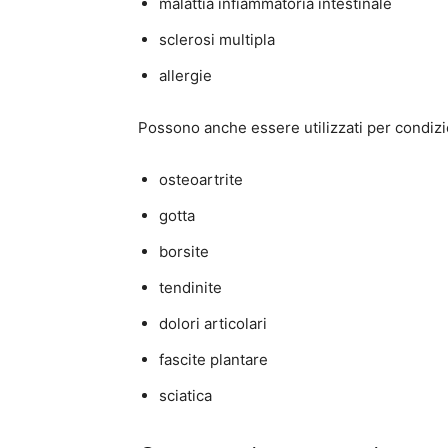
malattia infiammatoria intestinale
sclerosi multipla
allergie
Possono anche essere utilizzati per condizio
osteoartrite
gotta
borsite
tendinite
dolori articolari
fascite plantare
sciatica