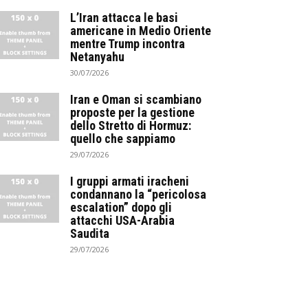
L’Iran attacca le basi
americane in Medio Oriente
mentre Trump incontra
Netanyahu
30/07/2026
Iran e Oman si scambiano
proposte per la gestione
dello Stretto di Hormuz:
quello che sappiamo
29/07/2026
I gruppi armati iracheni
condannano la “pericolosa
escalation” dopo gli
attacchi USA-Arabia
Saudita
29/07/2026