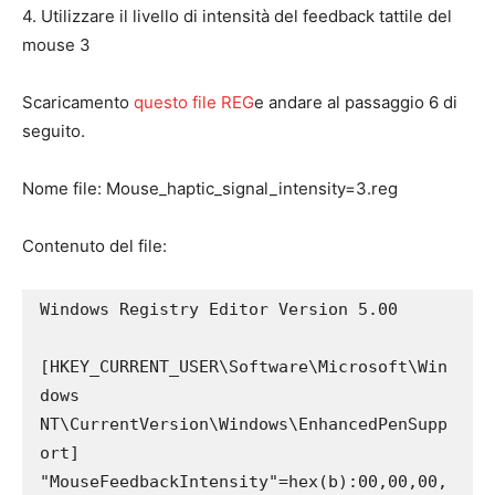
4. Utilizzare il livello di intensità del feedback tattile del
mouse 3
Scaricamento
questo file REG
e andare al passaggio 6 di
seguito.​
Nome file: Mouse_haptic_signal_intensity=3.reg​
Contenuto del file:
Windows Registry Editor Version 5.00

[HKEY_CURRENT_USER\Software\Microsoft\Win
dows 
NT\CurrentVersion\Windows\EnhancedPenSupp
ort]

"MouseFeedbackIntensity"=hex(b):00,00,00,