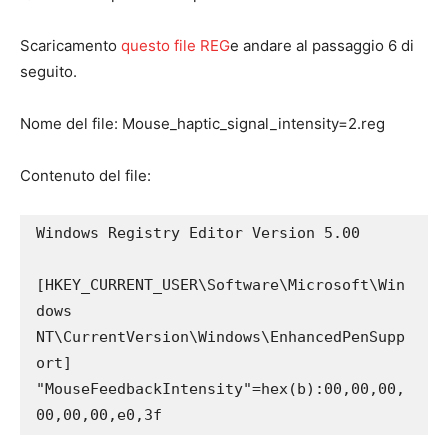
Scaricamento
questo file REG
e andare al passaggio 6 di
seguito.​
Nome del file: Mouse_haptic_signal_intensity=2.reg​
Contenuto del file:
Windows Registry Editor Version 5.00

[HKEY_CURRENT_USER\Software\Microsoft\Win
dows 
NT\CurrentVersion\Windows\EnhancedPenSupp
ort]

"MouseFeedbackIntensity"=hex(b):00,00,00,
00,00,00,e0,3f