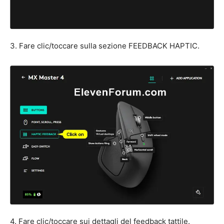
3. Fare clic/toccare sulla sezione FEEDBACK HAPTIC.
4. Fare clic/toccare sui dettagli del feedback tattile.