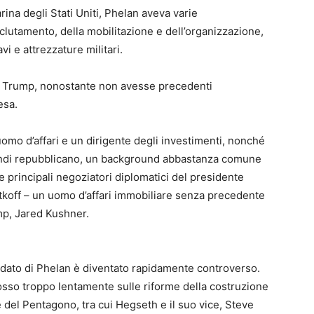
arina degli Stati Uniti, Phelan aveva varie
eclutamento, della mobilitazione e dell’organizzazione,
i e attrezzature militari.
 di Trump, nonostante non avesse precedenti
esa.
omo d’affari e un dirigente degli investimenti, nonché
fondi repubblicano, un background abbastanza comune
due principali negoziatori diplomatici del presidente
itkoff – un uomo d’affari immobiliare senza precedente
mp, Jared Kushner.
ndato di Phelan è diventato rapidamente controverso.
osso troppo lentamente sulle riforme della costruzione
e del Pentagono, tra cui Hegseth e il suo vice, Steve