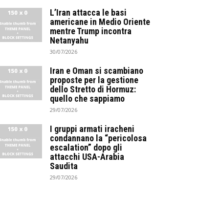
L’Iran attacca le basi
americane in Medio Oriente
mentre Trump incontra
Netanyahu
30/07/2026
Iran e Oman si scambiano
proposte per la gestione
dello Stretto di Hormuz:
quello che sappiamo
29/07/2026
I gruppi armati iracheni
condannano la “pericolosa
escalation” dopo gli
attacchi USA-Arabia
Saudita
29/07/2026