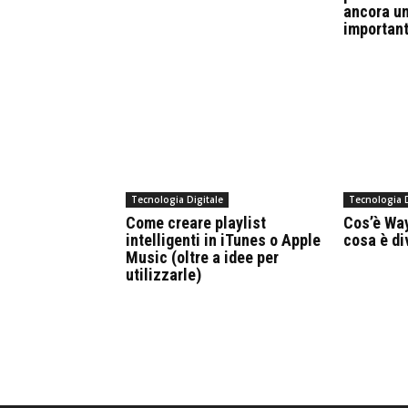
ancora un
importan
Tecnologia Digitale
Tecnologia D
Come creare playlist
Cos’è Way
intelligenti in iTunes o Apple
cosa è di
Music (oltre a idee per
utilizzarle)