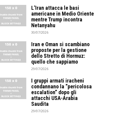
L’Iran attacca le basi
americane in Medio Oriente
mentre Trump incontra
Netanyahu
30/07/2026
Iran e Oman si scambiano
proposte per la gestione
dello Stretto di Hormuz:
quello che sappiamo
29/07/2026
I gruppi armati iracheni
condannano la “pericolosa
escalation” dopo gli
attacchi USA-Arabia
Saudita
29/07/2026