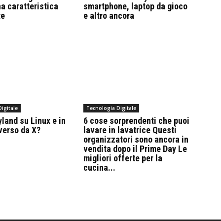
a caratteristica
smartphone, laptop da gioco
te
e altro ancora
igitale
Tecnologia Digitale
land su Linux e in
6 cose sorprendenti che puoi
verso da X?
lavare in lavatrice Questi
organizzatori sono ancora in
vendita dopo il Prime Day Le
migliori offerte per la
cucina...