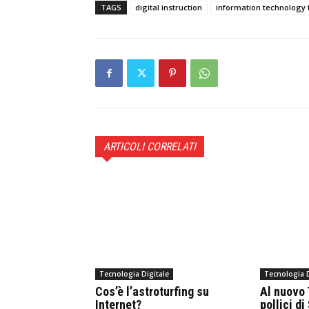
TAGS
digital instruction
information technology 
ARTICOLI CORRELATI
Tecnologia Digitale
Tecnologia D
Cos’è l’astroturfing su
Al nuovo
Internet?
pollici 