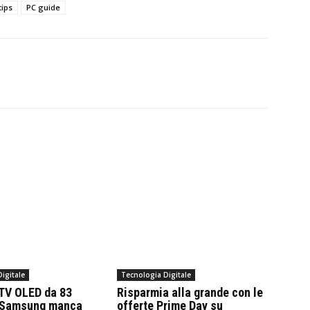
tips
PC guide
igitale
Tecnologia Digitale
 TV OLED da 83
Risparmia alla grande con le
di Samsung manca
offerte Prime Day su